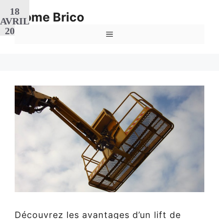
Aller
18
Home Brico
au
AVRIL
contenu
2019
MENU
Découvrez les avantages d’un lift de